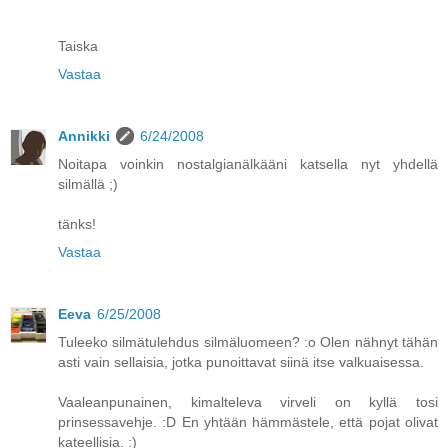
Taiska
Vastaa
Annikki
6/24/2008
Noitapa voinkin nostalgianälkääni katsella nyt yhdellä
silmällä ;)
tänks!
Vastaa
Eeva
6/25/2008
Tuleeko silmätulehdus silmäluomeen? :o Olen nähnyt tähän
asti vain sellaisia, jotka punoittavat siinä itse valkuaisessa.
Vaaleanpunainen, kimalteleva virveli on kyllä tosi
prinsessavehje. :D En yhtään hämmästele, että pojat olivat
kateellisia. :)