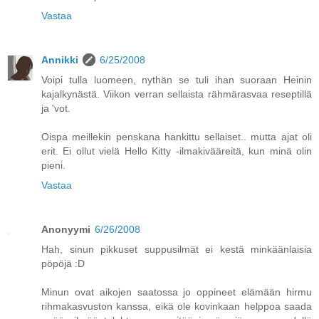
Vastaa
Annikki
6/25/2008
Voipi tulla luomeen, nythän se tuli ihan suoraan Heinin
kajalkynästä. Viikon verran sellaista rähmärasvaa reseptillä
ja 'vot.
Oispa meillekin penskana hankittu sellaiset.. mutta ajat oli
erit. Ei ollut vielä Hello Kitty -ilmakivääreitä, kun minä olin
pieni.
Vastaa
Anonyymi
6/26/2008
Hah, sinun pikkuset suppusilmät ei kestä minkäänlaisia
pöpöjä :D
Minun ovat aikojen saatossa jo oppineet elämään hirmu
rihmakasvuston kanssa, eikä ole kovinkaan helppoa saada