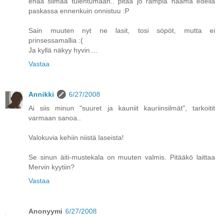
enää silmää tulehtumaan.. pitää jo rämpiä naama edellä
paskassa ennenkuin onnistuu :P
Sain muuten nyt ne lasit, tosi söpöt, mutta ei
prinsessamallia :(
Ja kyllä näkyy hyvin....
Vastaa
Annikki
6/27/2008
Ai siis minun "suuret ja kauniit kauriinsilmät", tarkoitit
varmaan sanoa..
Valokuvia kehiin niistä laseista!
Se sinun äiti-mustekala on muuten valmis. Pitääkö laittaa
Mervin kyytiin?
Vastaa
Anonyymi
6/27/2008