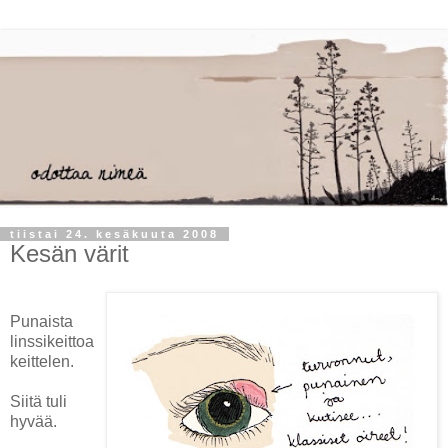
tiistai 24. kesäkuuta 2008
Kesän värit
Punaista
linssikeittoa
keittelen.
Siitä tuli
hyvää.