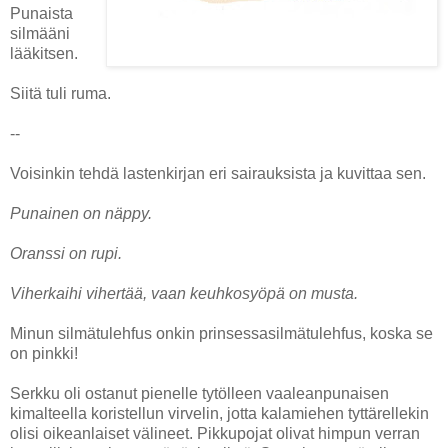
Punaista
silmääni
lääkitsen.
Siitä tuli ruma.
--
Voisinkin tehdä lastenkirjan eri sairauksista ja kuvittaa sen.
Punainen on näppy.
Oranssi on rupi.
Viherkaihi vihertää, vaan keuhkosyöpä on musta.
Minun silmätulehfus onkin prinsessasilmätulehfus, koska se
on pinkki!
Serkku oli ostanut pienelle tytölleen vaaleanpunaisen
kimalteella koristellun virvelin, jotta kalamiehen tyttärellekin
olisi oikeanlaiset välineet. Pikkupojat olivat himpun verran