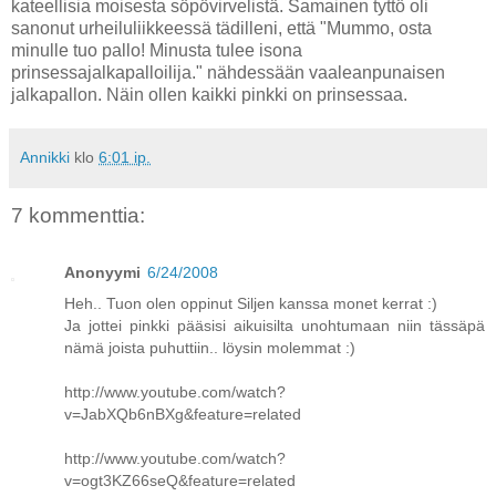
kateellisia moisesta söpövirvelistä. Samainen tyttö oli
sanonut urheiluliikkeessä tädilleni, että "Mummo, osta
minulle tuo pallo! Minusta tulee isona
prinsessajalkapalloilija." nähdessään vaaleanpunaisen
jalkapallon. Näin ollen kaikki pinkki on prinsessaa.
Annikki
klo
6:01 ip.
7 kommenttia:
Anonyymi
6/24/2008
Heh.. Tuon olen oppinut Siljen kanssa monet kerrat :)
Ja jottei pinkki pääsisi aikuisilta unohtumaan niin tässäpä
nämä joista puhuttiin.. löysin molemmat :)
http://www.youtube.com/watch?
v=JabXQb6nBXg&feature=related
http://www.youtube.com/watch?
v=ogt3KZ66seQ&feature=related